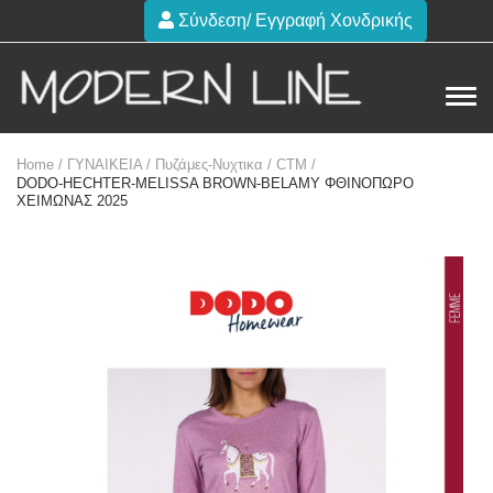
Σύνδεση/ Εγγραφή Χονδρικής
Home /
ΓΥΝΑΙΚΕΙΑ /
Πυζάμες-Νυχτικα /
CTM /
DODO-HECHTER-MELISSA BROWN-BELAMY ΦΘΙΝΟΠΩΡΟ
ΧΕΙΜΩΝΑΣ 2025