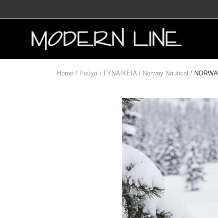
Home /
Ρούχα /
ΓΥΝΑΙΚΕΙΑ /
Norway Nautical /
NORWAY