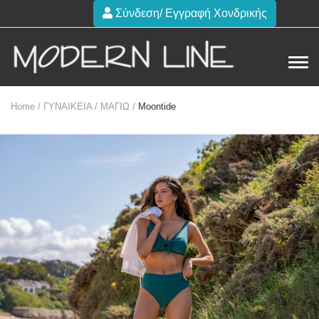
Σύνδεση/ Εγγραφή Χονδρικής
Home /
ΓΥΝΑΙΚΕΙΑ /
ΜΑΓΙΩ /
Moontide