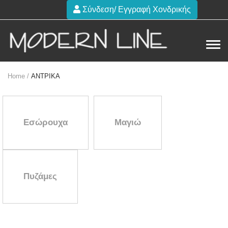
Σύνδεση/ Εγγραφή Χονδρικής
Home /
ΑΝΤΡΙΚΑ
Εσώρουχα
Μαγιώ
Πυζάμες